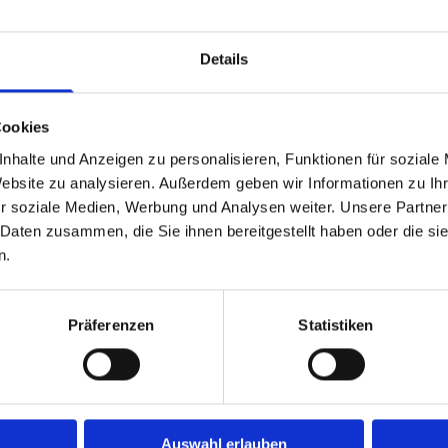
Parodontologie
Details
Cookies
druck: Die digitale Abformung
nhalte und Anzeigen zu personalisieren, Funktionen für soziale
Website zu analysieren. Außerdem geben wir Informationen zu I
 wie die digitale Abformung für Zahnersatz ohne Abdruck, um Ihre
r soziale Medien, Werbung und Analysen weiter. Unsere Partner
r unsere schonenden Verfahren.
 Daten zusammen, die Sie ihnen bereitgestellt haben oder die s
n.
Präferenzen
Statistiken
Auswahl erlauben