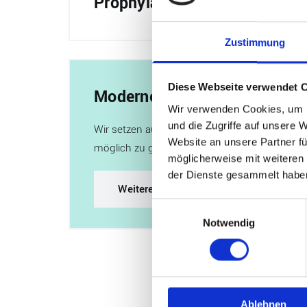
Prophylaxe
Zustimmung
Diese Webseite verwendet 
Moderner Zahnersatz ohne Ab
Wir verwenden Cookies, um I
und die Zugriffe auf unsere 
Wir setzen auf fortschrittliche Technologien
Website an unsere Partner fü
möglich zu gestalten. Erfahren Sie mehr übe
möglicherweise mit weiteren
der Dienste gesammelt habe
Weitere Leistungen hier
Einwilligungsauswahl
Notwendig
Ablehnen