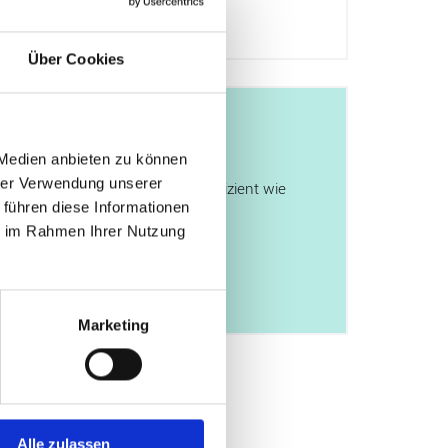
Implantologie
Über Cookies
 Medien anbieten zu können
hrer Verwendung unserer
 Behandlung so angenehm und effizient wie
 führen diese Informationen
ie im Rahmen Ihrer Nutzung
Marketing
Alle zulassen